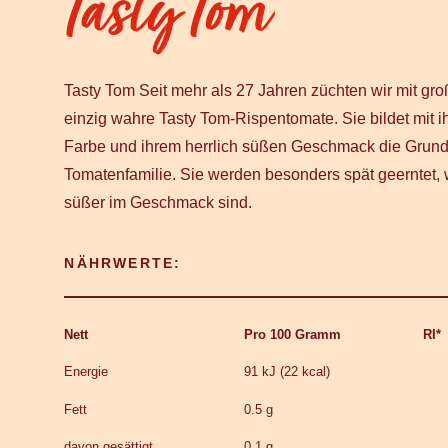
Tasty Tom
Tasty Tom Seit mehr als 27 Jahren züchten wir mit gro
einzig wahre Tasty Tom-Rispentomate. Sie bildet mit ih
Farbe und ihrem herrlich süßen Geschmack die Grund
Tomatenfamilie. Sie werden besonders spät geerntet,
süßer im Geschmack sind.
NÄHRWERTE:
Nett
Pro 100 Gramm
RI*
Energie
91 kJ (22 kcal)
Fett
0.5 g
davon gesättigt
0.1 g