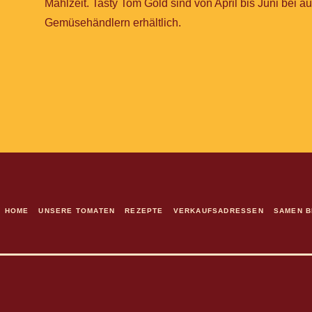
Mahlzeit. Tasty Tom Gold sind von April bis Juni bei 
Gemüsehändlern erhältlich.
HOME
UNSERE TOMATEN
REZEPTE
VERKAUFSADRESSEN
SAMEN B