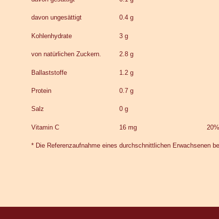
davon ungesättigt
0.4 g
Kohlenhydrate
3 g
von natürlichen Zuckern.
2.8 g
Ballaststoffe
1.2 g
Protein
0.7 g
Salz
0 g
Vitamin C
16 mg
20
* Die Referenzaufnahme eines durchschnittlichen Erwachsenen bet