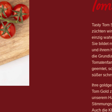
Tom
Tasty Tom S
züchten wir
einzig wah
Sie bildet m
und ihrem 
die Grundla
Tomatenfami
geerntet, s
süßer schm
Ihre goldge
Tom Gold z
unserem Ha
Stimmungsm
Auch die Kl