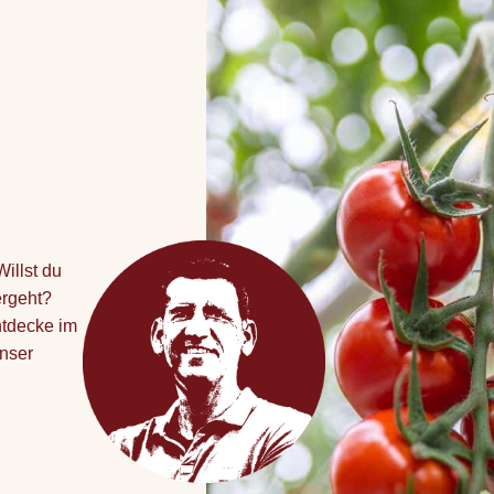
illst du
ergeht?
ntdecke im
nser